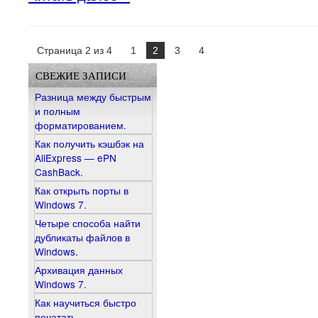
Страница 2 из 4
1
2
3
4
СВЕЖИЕ ЗАПИСИ
Разница между быстрым
и полным
форматированием.
Как получить кэшбэк на
AliExpress — ePN
CashBack.
Как открыть порты в
Windows 7.
Четыре способа найти
дубликаты файлов в
Windows.
Архивация данных
Windows 7.
Как научиться быстро
печатать.