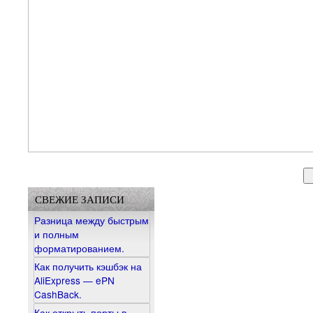
СВЕЖИЕ ЗАПИСИ
Разница между быстрым
и полным
форматированием.
Как получить кэшбэк на
AliExpress — ePN
CashBack.
Как открыть порты в