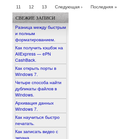
11
12
13
Следующая ›
Последняя »
СВЕЖИЕ ЗАПИСИ
Разница между быстрым
и полным
форматированием.
Как получить кэшбэк на
AliExpress — ePN
CashBack.
Как открыть порты в
Windows 7.
Четыре способа найти
дубликаты файлов в
Windows.
Архивация данных
Windows 7.
Как научиться быстро
печатать.
Как записать видео с
экрана.