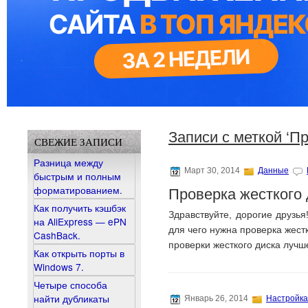
Записи с меткой ‘П
СВЕЖИЕ ЗАПИСИ
Разница между
Март 30, 2014
Данные
быстрым и полным
форматированием.
Проверка жесткого 
Как получить кэшбэк
Здравствуйте, дорогие друзья
на AliExpress — ePN
для чего нужна проверка жест
CashBack.
проверки жесткого диска луч
Как открыть порты в
Windows 7.
Четыре способа
найти дубликаты
Январь 26, 2014
Настройка