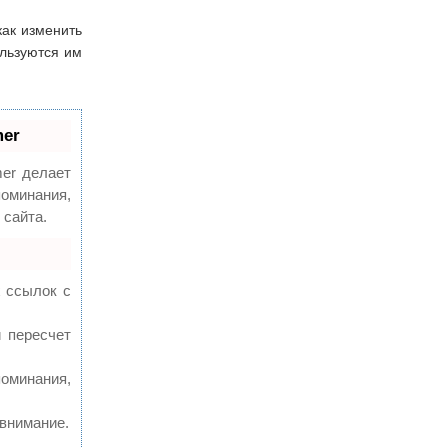
как изменить
ользуются им
mer
r делает
поминания,
 сайта.
 ссылок с
 пересчет
оминания,
 внимание.