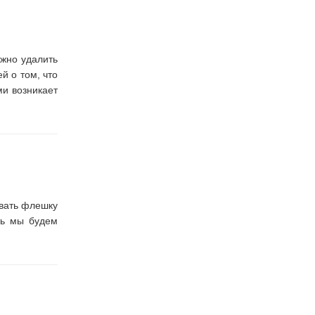
ужно удалить
й о том, что
ми возникает
овать флешку
ть мы будем