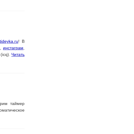
tideyka.ru
! В
е
,
инстаграм
,
(icq).
Читать
трим таймер
оматическое