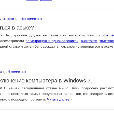
ьные сети
Нет коммент. »
ться в аське?
ать Вас, дорогие друзья на сайте компьютерной помощи
interne
рассматривали
регистрацию в одноклассниках
,
вконтакте
,
твиттер
шней статье я хотел бы рассказать, как зарегистрироваться в аське 
ка
6 коммент. »
ключение компьютера в Windows 7.
зья! В нашей сегодняшней статье мы с Вами подробно рассмо
енно несколько самых популярных вариантов, как настроить авт
олько с помощью программ.
Читать далее »