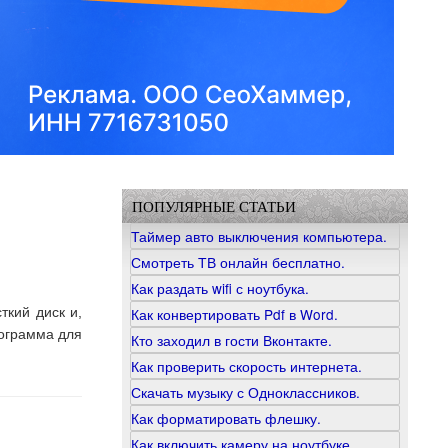
ПОПУЛЯРНЫЕ СТАТЬИ
Таймер авто выключения компьютера.
Смотреть ТВ онлайн бесплатно.
Как раздать wifi с ноутбука.
ткий диск и,
Как конвертировать Pdf в Word.
рограмма для
Кто заходил в гости Вконтакте.
Как проверить скорость интернета.
Скачать музыку с Одноклассников.
Как форматировать флешку.
Как включить камеру на ноутбуке.