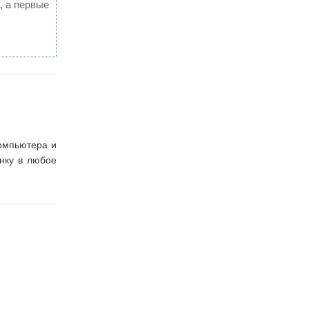
, а первые
компьютера и
нку в любое