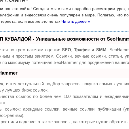
 в скайпе?
ли нашего сайта! Сегодня мы с вами подробно рассмотрим урок, 
 телефонии и видеосвязи очень популярен в мире. Полагаю, что п
тернета, если все же это не так
Читать далее »
П КУВАЛДОЙ - Уникальные возможности от SeoHam
тся по трем пакетам оценки:
SEO, Трафик и SMM.
SeoHamme
чным и простым занятием. Ссылки, вечные ссылки, статьи, у
те по максимуму потенциал SeoHammer для продвижения вашего
oHammer
к, интеллектуальный подбор запросов, покупка самых лучших
а у лучших бирж ссылок.
ачества ссылок по более чем 100 показателям и ежедневный
та.
 ссылок: арендные ссылки, вечные ссылки, публикации (уп
есс-релизы).
рост или падение, а также запросы, на которые нужно обратить